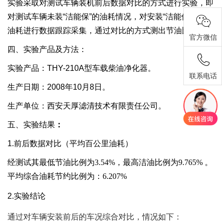
实验采取对测试车辆装机前后数据对比的方式进行实验，即
对测试车辆未装“洁能保”的油耗情况，对安装“洁能保”后的
油耗进行数据跟踪采集，通过对比的方式测出节油比例。
官方微信
四、实验产品及方法：
实验产品：THY-210A型车载柴油净化器。
联系电话
生产日期：2008年10月8日。
生产单位：西安天厚滤清技术有限责任公司。
五、实验结果
：
1.前后数据对比（平均百公里油耗）
经测试其最低节油比例为3.54%，最高洁油比例为9.765% 。
平均综合油耗节约比例为：6.207%
2.实验结论
通过对车辆安装前后的车况综合对比，情况如下：